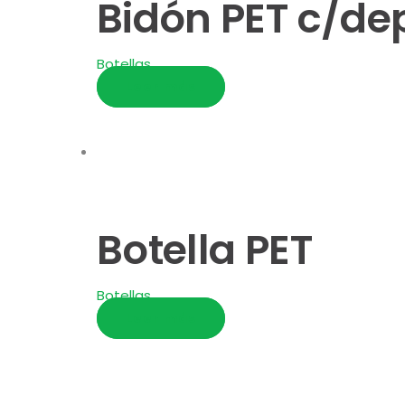
Bidón PET c/de
Botellas
Leer más
Botella PET
Botellas
Leer más